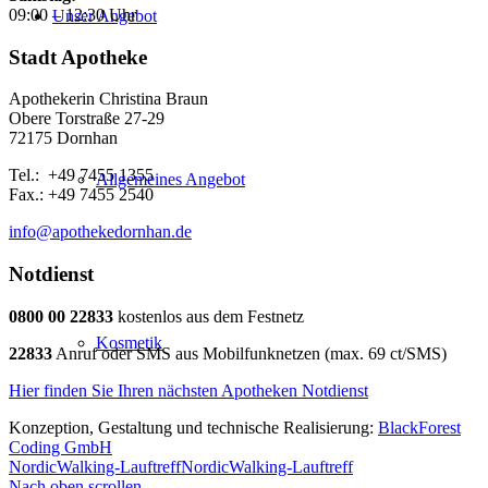
09:00 – 12:30 Uhr
Unser Angebot
Stadt Apotheke
Apothekerin Christina Braun
Obere Torstraße 27-29
72175 Dornhan
Tel.: +49 7455 1355
Allgemeines Angebot
Fax.: +49 7455 2540
info@apothekedornhan.de
Notdienst
0800 00 22833
kostenlos aus dem Festnetz
Kosmetik
22833
Anruf oder SMS aus Mobilfunknetzen (max. 69 ct/SMS)
Hier finden Sie Ihren nächsten Apotheken Notdienst
Konzeption, Gestaltung und technische Realisierung:
BlackForest
Coding GmbH
NordicWalking-Lauftreff
NordicWalking-Lauftreff
Nach oben scrollen