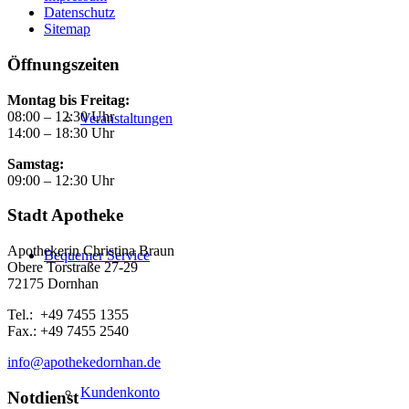
Datenschutz
Sitemap
Öffnungszeiten
Montag bis Freitag:
08:00 – 12:30 Uhr
Veranstaltungen
14:00 – 18:30 Uhr
Samstag:
09:00 – 12:30 Uhr
Stadt Apotheke
Apothekerin Christina Braun
Bequemer Service
Obere Torstraße 27-29
72175 Dornhan
Tel.: +49 7455 1355
Fax.: +49 7455 2540
info@apothekedornhan.de
Kundenkonto
Notdienst