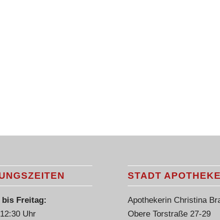
UNGSZEITEN
STADT APOTHEK
bis Freitag:
Apothekerin Christina Br
 12:30 Uhr
Obere Torstraße 27-29