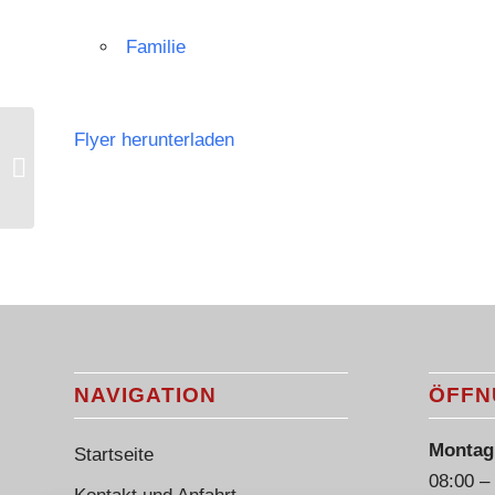
Familie
Flyer herunterladen
Vortrag “Ziemlich beste Eltern” mit
Monika Seiffer
NAVIGATION
ÖFFN
Montag 
Startseite
08:00 –