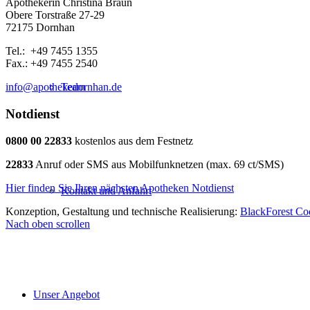
Apothekerin Christina Braun
Obere Torstraße 27-29
72175 Dornhan
Tel.: +49 7455 1355
Fax.: +49 7455 2540
info@apothekedornhan.de
Team
Notdienst
0800 00 22833
kostenlos aus dem Festnetz
22833
Anruf oder SMS aus Mobilfunknetzen (max. 69 ct/SMS)
Hier finden Sie Ihren nächsten Apotheken Notdienst
Kontakt und Anfahrt
Konzeption, Gestaltung und technische Realisierung:
BlackForest C
Nach oben scrollen
Unser Angebot