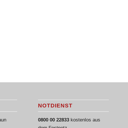
E
NOTDIENST
aun
0800 00 22833
kostenlos aus
dem Festnetz