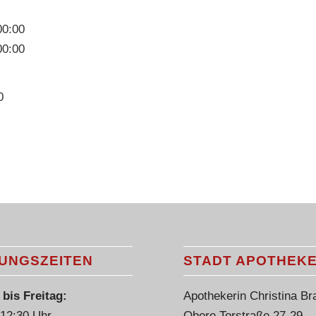
00:00
00:00
0
UNGSZEITEN
STADT APOTHEK
bis Freitag:
Apothekerin Christina Br
 12:30 Uhr
Obere Torstraße 27-29